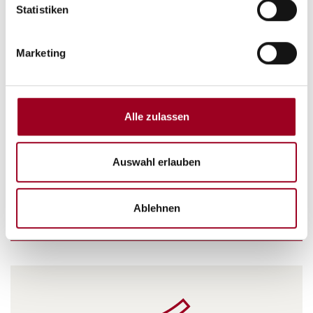
Statistiken
Chemikalienbeständig
Marketing
Alle zulassen
Auswahl erlauben
Temperaturbeständig
Ablehnen